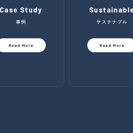
Case Study
Sustainabl
事例
サステナブル
Read More
Read More